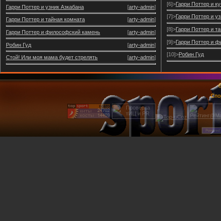
[6]>
Гарри Поттер и ку
Гарри Поттер и узник Азкабана
[
arty-admin
]
[7]>
Гарри Поттер и у
Гарри Поттер и тайная комната
[
arty-admin
]
[8]>
Гарри Поттер и т
Гарри Поттер и философский камень
[
arty-admin
]
[9]>
Гарри Поттер и 
Робин Гуд
[
arty-admin
]
[10]>
Робин Гуд
Стой! Или моя мама будет стрелять
[
arty-admin
]
@
Спо