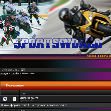
Главная
|
Пожелани
1
Страница
1
из
1
Форум
»
О сайте
»
Пожелания
Пожелания
Тема
Дизайн сайта
Дизайн сайта
В этом форуме тем:
1
. На странице показано тем:
1
.