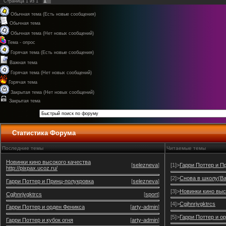
1
Страница
1
из
1
Обычная тема (Есть новые сообщения)
Обычная тема
Обычная тема (Нет новых сообщений)
Тема - опрос
Горячая тема (Есть новые сообщения)
Важная тема
Горячая тема (Нет новых сообщений)
Горячая тема
Закрытая тема (Нет новых сообщений)
Закрытая тема
Статистика Форума
Последние темы
Читаемые темы
Новинки кино высокого качества
[
selezneva
]
[1]>
Гарри Поттер и П
http://pixpax.ucoz.ru/
[2]>
Снова в школу(Bac
Гарри Поттер и Принц-полукровка
[
selezneva
]
[3]>
Новинки кино высо
Cgjhnrjvgktrcs
[
sport
]
[4]>
Cgjhnrjvgktrcs
Гарри Поттер и орден Феникса
[
arty-admin
]
[5]>
Гарри Поттер и о
Гарри Поттер и кубок огня
[
arty-admin
]