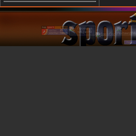
@
Спо