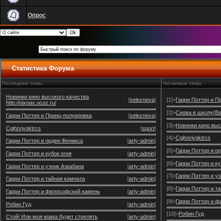
Опрос
Статистика Форума
Последние темы
Читаемые темы
Новинки кино высокого качества
[
selezneva
]
[1]>
Гарри Поттер и П
http://pixpax.ucoz.ru/
[2]>
Снова в школу(Bac
Гарри Поттер и Принц-полукровка
[
selezneva
]
[3]>
Новинки кино высо
Cgjhnrjvgktrcs
[
sport
]
[4]>
Cgjhnrjvgktrcs
Гарри Поттер и орден Феникса
[
arty-admin
]
[5]>
Гарри Поттер и о
Гарри Поттер и кубок огня
[
arty-admin
]
[6]>
Гарри Поттер и ку
Гарри Поттер и узник Азкабана
[
arty-admin
]
[7]>
Гарри Поттер и у
Гарри Поттер и тайная комната
[
arty-admin
]
[8]>
Гарри Поттер и т
Гарри Поттер и философский камень
[
arty-admin
]
[9]>
Гарри Поттер и 
Робин Гуд
[
arty-admin
]
[10]>
Робин Гуд
Стой! Или моя мама будет стрелять
[
arty-admin
]