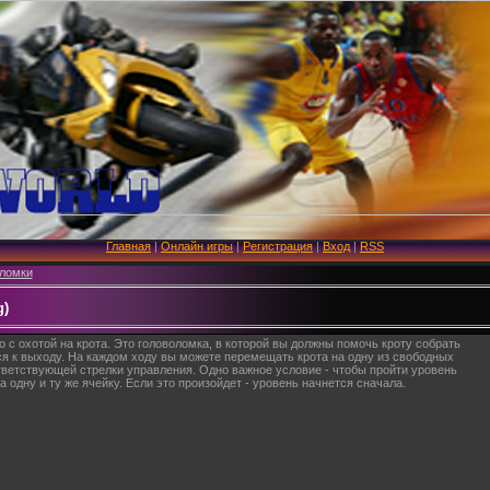
Главная
|
Онлайн игры
|
Регистрация
|
Вход
|
RSS
ломки
g)
о с охотой на крота. Это головоломка, в которой вы должны помочь кроту собрать
ся к выходу. На каждом ходу вы можете перемещать крота на одну из свободных
ветствующей стрелки управления. Одно важное условие - чтобы пройти уровень
 одну и ту же ячейку. Если это произойдет - уровень начнется сначала.