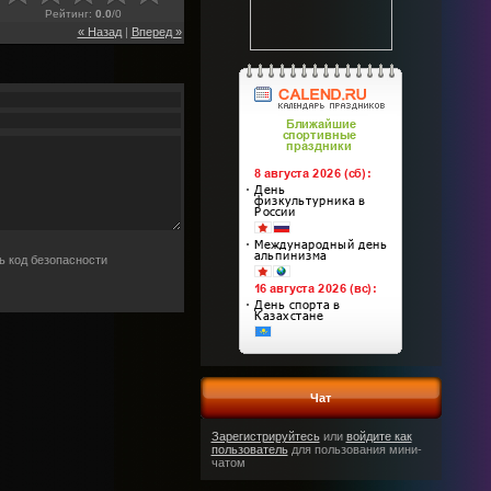
Рейтинг
:
0.0
/
0
« Назад
|
Вперед »
Чат
Зарегистрируйтесь
или
войдите как
пользователь
для пользования мини-
чатом