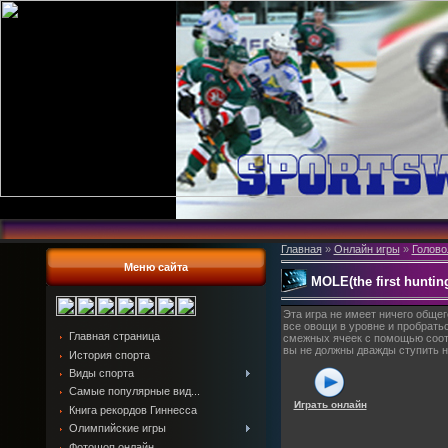
Главная
»
Онлайн игры
»
Голово
Меню сайта
MOLE(the first huntin
Эта игра не имеет ничего общег
все овощи в уровне и пробрать
Главная страница
смежных ячеек с помощью соот
вы не должны дважды ступить на
История спорта
Виды спорта
Самые популярные вид...
Играть онлайн
Книга рекордов Гиннесса
Олимпийские игры
Фотошоп онлайн