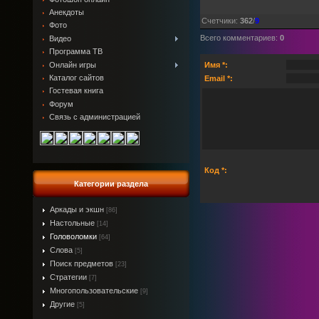
Анекдоты
Счетчики
:
362
/
9
Фото
Всего комментариев
:
0
Видео
Программа ТВ
Онлайн игры
Имя *:
Каталог сайтов
Email *:
Гостевая книга
Форум
Связь с администрацией
Код *:
Категории раздела
Аркады и экшн
[86]
Настольные
[14]
Головоломки
[64]
Слова
[5]
Поиск предметов
[23]
Стратегии
[7]
Многопользовательские
[9]
Другие
[5]