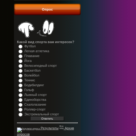
Опрос
Какой вид спорта вам интересен?
Футбол
Легкая атлетика
Плавание
Йога
Велосипедный спорт
Баскетбол
Волейбол
Теннис
Бодибилдинг
Гольф
Лыжный спорт
Единоборства
Скалолазание
Роллер-спорт
Экстремальный спорт
Результаты
Архив
опросов