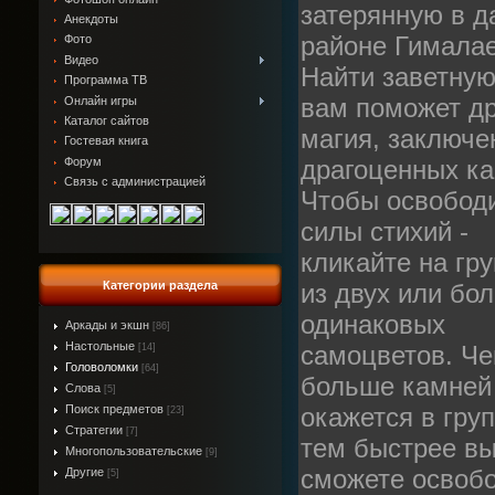
затерянную в д
Анекдоты
районе Гималае
Фото
Видео
Найти заветную
Программа ТВ
вам поможет д
Онлайн игры
Каталог сайтов
магия, заключе
Гостевая книга
Форум
драгоценных ка
Связь с администрацией
Чтобы освобод
силы стихий -
кликайте на гр
Категории раздела
из двух или бо
одинаковых
Аркады и экшн
[86]
Настольные
самоцветов. Ч
[14]
Головоломки
[64]
больше камней
Слова
[5]
Поиск предметов
окажется в груп
[23]
Стратегии
[7]
тем быстрее в
Многопользовательские
[9]
сможете освоб
Другие
[5]