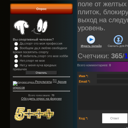
поле от желтых
Опрос
плиток, блоки
выход на след
уровень.
Вы спортивный человек?
Да,спорт-это моя профессия
Играть онлайн
Скачать для
P
Вообщем да,я люблю свободное
время посвятить спорту
Счетчики
:
365
/
1
Я любитель,спорт-это мое хобби
Нет,спорт не мое
Нет,у меня куча вредных
Всего комментариев
:
0
привычек
Имя *:
Email *:
Результаты
Архив
опросов
Всего голосовало:
70
Обсудить опрос на форуме
Код *: