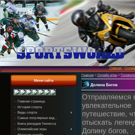
Главная
|
Онлай
Главная
»
Онлайн игры
»
Головол
Меню сайта
Долина Богов
Отправляемся 
Главная страница
увлекательное
История спорта
путешествие, ч
Виды спорта
Самые популярные вид...
отыскать леген
Книга рекордов Гиннесса
Долину богов,
Олимпийские игры
Фотошоп онлайн