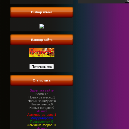
Выбор языка
Баннер сайта
Статистика
Зарег. на сайте
Всего:12
Новых за месяц:1
Новых за неделю:0
Новых вчера:0
Новых сегодня:0
Из них
Администраторов:1
Модераторов:0
Проверенных:0
Обычных юзеров:11
Из них