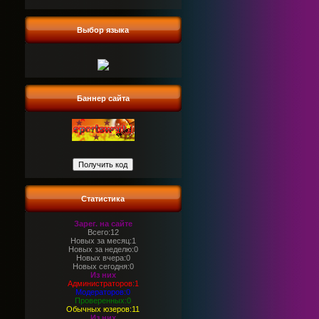
Выбор языка
Баннер сайта
Статистика
Зарег. на сайте
Всего:12
Новых за месяц:1
Новых за неделю:0
Новых вчера:0
Новых сегодня:0
Из них
Администраторов:1
Модераторов:0
Проверенных:0
Обычных юзеров:11
Из них