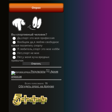
Опрос
Вы спортивный человек?
Да,спорт-это моя профессия
Вообщем да,я люблю свободное
время посвятить спорту
Я любитель,спорт-это мое хобби
Нет,спорт не мое
Нет,у меня куча вредных
привычек
Результаты
Архив
опросов
Всего голосовало:
70
Обсудить опрос на форуме