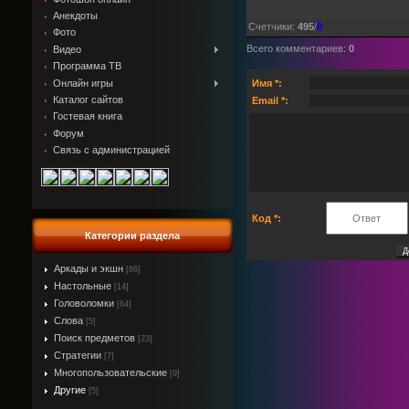
Анекдоты
Счетчики
:
495
/
8
Фото
Всего комментариев
:
0
Видео
Программа ТВ
Онлайн игры
Имя *:
Каталог сайтов
Email *:
Гостевая книга
Форум
Связь с администрацией
Код *:
Категории раздела
Аркады и экшн
[86]
Настольные
[14]
Головоломки
[64]
Слова
[5]
Поиск предметов
[23]
Стратегии
[7]
Многопользовательские
[9]
Другие
[5]