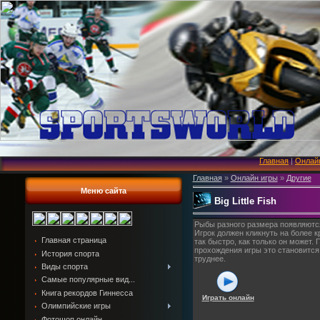
Главная
|
Онлай
Главная
»
Онлайн игры
»
Другие
Меню сайта
Big Little Fish
Рыбы разного размера появляются
Игрок должен кликнуть на более 
Главная страница
так быстро, как только он может. 
прохождения игры это становится
История спорта
труднее.
Виды спорта
Самые популярные вид...
Книга рекордов Гиннесса
Играть онлайн
Олимпийские игры
Фотошоп онлайн