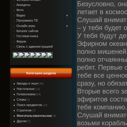
Безусловно, он
Анекдоты
летает в космос
Фото
Видео
Слушай внимат
Программа ТВ
– у тебя будет 
Онлайн игры
Каталог сайтов
У тебя будут де
Гостевая книга
Форум
Эфирном океан
Связь с администрацией
полно мишеней
полно отчаянны
ребят. Первые 
Категории раздела
тебе все ценное
сразу, но обяза
Аркады и экшн
[86]
Настольные
Вторые всего з
[14]
Головоломки
[64]
эфиритов соста
Слова
[5]
Поиск предметов
тебе компанию.
[23]
Стратегии
[7]
Слушай внимат
Многопользовательские
[9]
возьми корабль
Другие
[5]