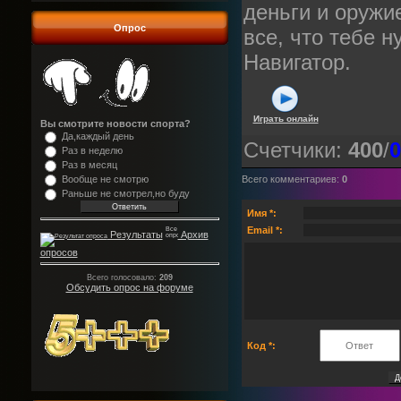
деньги и оружи
Опрос
все, что тебе н
Навигатор.
Играть онлайн
Вы смотрите новости спорта?
Да,каждый день
Счетчики
:
400
/
0
Раз в неделю
Раз в месяц
Вообще не смотрю
Всего комментариев
:
0
Раньше не смотрел,но буду
Имя *:
Email *:
Результаты
Архив
опросов
Всего голосовало:
209
Обсудить опрос на форуме
Код *: