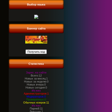
Выбор языка
Баннер сайта
Статистика
Зарег. на сайте
Всего:12
Новых за месяц:1
Новых за неделю:0
Новых вчера:0
Новых сегодня:0
Из них
Администраторов:1
Модераторов:0
Проверенных:0
Обычных юзеров:11
Из них
Парней:11
Девушек:1