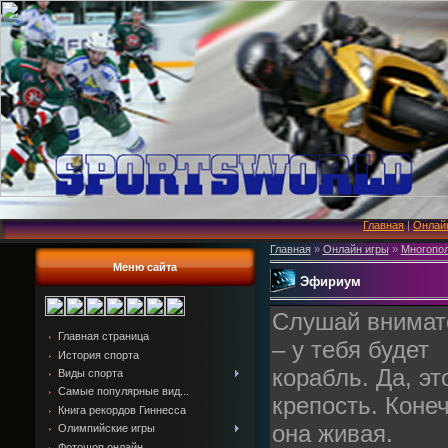
Главная
|
Онлай
Главная
»
Онлайн игры
»
Многопол
Меню сайта
Эфириум
Слушай внимат
Главная страница
– у тебя будет
История спорта
корабль. Да, эт
Виды спорта
Самые популярные вид...
крепость. Конеч
Книга рекордов Гиннесса
она живая.
Олимпийские игры
Фотошоп онлайн