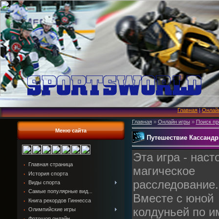
Главная
|
Онлай
Главная
»
Онлайн игры
»
Поиск пр
Меню сайта
Путешествие Кассандр
Эта игра - нас
Главная страница
магическое
История спорта
расследование.
Виды спорта
Самые популярные вид...
Вместе с юной
Книга рекордов Гиннесса
колдуньей по и
Олимпийские игры
Фотошоп онлайн