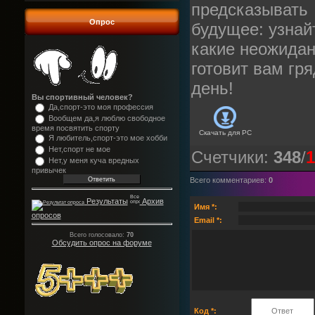
предсказывать
Опрос
будущее: узнай
какие неожидан
готовит вам гр
день!
Вы спортивный человек?
Да,спорт-это моя профессия
Вообщем да,я люблю свободное
время посвятить спорту
Скачать для
PC
Я любитель,спорт-это мое хобби
Нет,спорт не мое
Счетчики
:
348
/
1
Нет,у меня куча вредных
привычек
Всего комментариев
:
0
Результаты
Архив
Имя *:
опросов
Email *:
Всего голосовало:
70
Обсудить опрос на форуме
Код *: