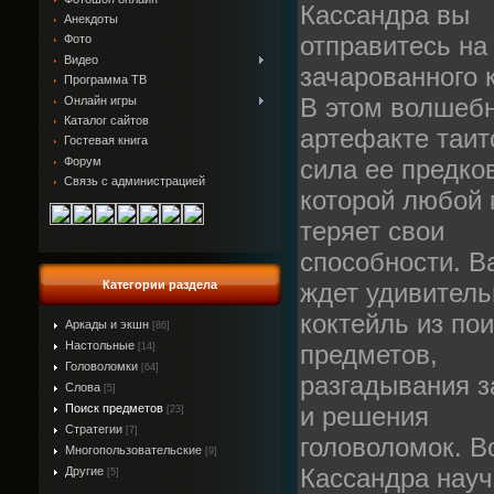
Кассандра вы
Анекдоты
отправитесь на
Фото
Видео
зачарованного 
Программа ТВ
В этом волшеб
Онлайн игры
Каталог сайтов
артефакте таит
Гостевая книга
Форум
сила ее предков
Связь с администрацией
которой любой 
теряет свои
способности. В
Категории раздела
ждет удивител
коктейль из по
Аркады и экшн
[86]
Настольные
предметов,
[14]
Головоломки
[64]
разгадывания з
Слова
[5]
Поиск предметов
и решения
[23]
Стратегии
[7]
головоломок. В
Многопользовательские
[9]
Кассандра науч
Другие
[5]