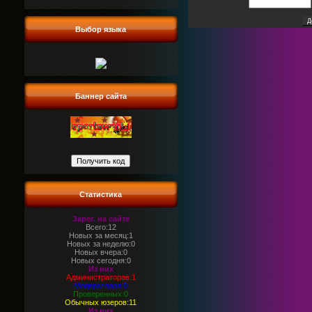
Выбор языка
Баннер сайта
Статистика
Зарег. на сайте
Всего:12
Новых за месяц:1
Новых за неделю:0
Новых вчера:0
Новых сегодня:0
Из них
Администраторов:1
Модераторов:0
Проверенных:0
Обычных юзеров:11
Из них