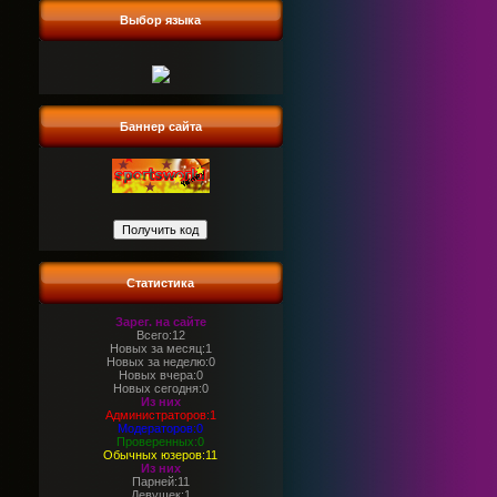
Выбор языка
Баннер сайта
Статистика
Зарег. на сайте
Всего:12
Новых за месяц:1
Новых за неделю:0
Новых вчера:0
Новых сегодня:0
Из них
Администраторов:1
Модераторов:0
Проверенных:0
Обычных юзеров:11
Из них
Парней:11
Девушек:1