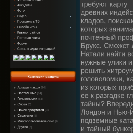
требуют карту
Анекдоты
древних индейс
Фото
Видео
кладов, поиска
Программа ТВ
которых заним
Онлайн игры
Каталог сайтов
почтенный про
Гостевая книга
Форум
Брукс. Сможет 
Связь с администрацией
Натали найти в
нужные улики и
решить хитроу
Категории раздела
головоломки, к
из которых при
Аркады и экшн
[86]
Настольные
ее к разгадке г
[14]
Головоломки
[64]
тайны? Впереди
Слова
[5]
Поиск предметов
Лондон и Нью-Й
[23]
Стратегии
[7]
подземные кат
Многопользовательские
[9]
и тайный бунке
Другие
[5]