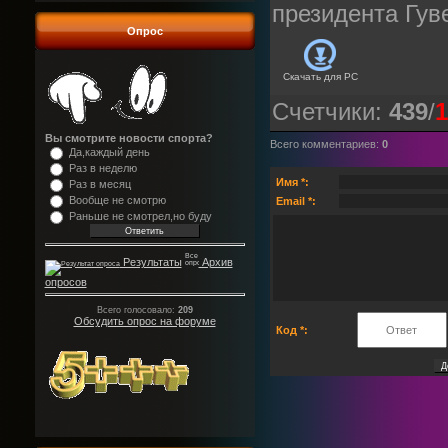
президента Гув
Опрос
Скачать для
PC
Счетчики
:
439
/
1
Вы смотрите новости спорта?
Всего комментариев
:
0
Да,каждый день
Раз в неделю
Имя *:
Раз в месяц
Вообще не смотрю
Email *:
Раньше не смотрел,но буду
Результаты
Архив
опросов
Всего голосовало:
209
Обсудить опрос на форуме
Код *: