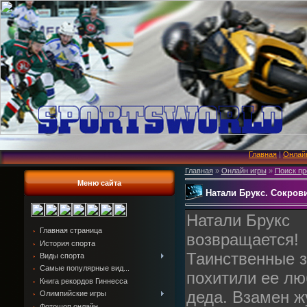
Главная
|
Онлай
Главная
»
Онлайн игры
»
Поиск пр
Меню сайта
Натали Брукс. Сокров
Натали Брукс
Главная страница
возвращается!
История спорта
Таинственные 
Виды спорта
Самые популярные вид...
похитили ее лю
Книга рекордов Гиннесса
деда. Взамен ж
Олимпийские игры
Фотошоп онлайн