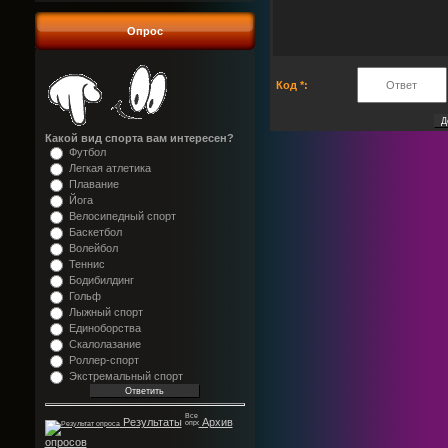
Опрос
Код *:
Какой вид спорта вам интересен?
Футбол
Легкая атлетика
Плавание
Йога
Велосипедный спорт
Баскетбол
Волейбол
Теннис
Бодибилдинг
Гольф
Лыжный спорт
Единоборства
Скалолазание
Роллер-спорт
Экстремальный спорт
Результаты
Архив
опросов