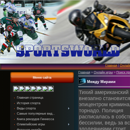
Главная
|
Онлай
Главная
»
Онлайн игры
»
Поиск пр
Меню сайта
Между Мирами
Тихий американский
внезапно становитс
Главная страница
История спорта
эпицентром кримина
Виды спорта
торнадо. Полиция
Самые популярные вид...
расписалась в собс
Книга рекордов Гиннесса
бессилии, ведь за в
Олимпийские игры
злодеяниями стоит
Фотошоп онлайн