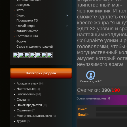
таинственный маг-
Анекдоты
чернокнижник. И тол
Фото
Видео
сможете одолеть его
Программа ТВ
квесте жанра "я ищу
Онлайн игры
ждет 32 уровня и ср
Каталог сайтов
настоящим колдуном
Гостевая книга
Собирайте улики и 
Форум
головоломки, чтобы 
Связь с администрацией
могущественный кол
амулет, который ост
неуязвимого врага!
Категории раздела
Скачать для
PC
Аркады и экшн
[86]
Настольные
Счетчики
:
390
/
190
[14]
Головоломки
[64]
Всего комментариев
:
0
Слова
[5]
Поиск предметов
[23]
Имя *:
Стратегии
[7]
Email *:
Многопользовательские
[9]
Другие
[5]