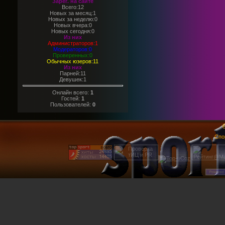
Зарег. на сайте
Всего:12
Новых за месяц:1
Новых за неделю:0
Новых вчера:0
Новых сегодня:0
Из них
Администраторов:1
Модераторов:0
Проверенных:0
Обычных юзеров:11
Из них
Парней:11
Девушек:1
Онлайн всего:
1
Гостей:
1
Пользователей:
0
@
Спо