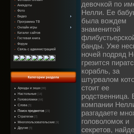
девочкой по им
Анекдоты
Нелли. Ее баб
Фото
Видео
была вождем
Программа ТВ
знаменитой
Онлайн игры
Каталог сайтов
флибустьерско
Гостевая книга
Форум
банды. Уже нес
Связь с администрацией
ночей подряд 
грезится пират
корабль, за
Категории раздела
штурвалом кото
стоит ее
Аркады и экшн
[86]
Настольные
родственница. 
[14]
Головоломки
[64]
компании Нелл
Слова
[5]
Поиск предметов
разгадаете мно
[23]
Стратегии
[7]
головоломок и
Многопользовательские
[9]
секретов, найд
Другие
[5]