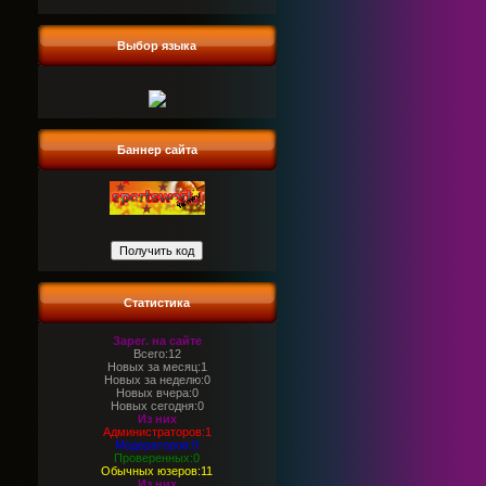
Выбор языка
Баннер сайта
Статистика
Зарег. на сайте
Всего:12
Новых за месяц:1
Новых за неделю:0
Новых вчера:0
Новых сегодня:0
Из них
Администраторов:1
Модераторов:0
Проверенных:0
Обычных юзеров:11
Из них