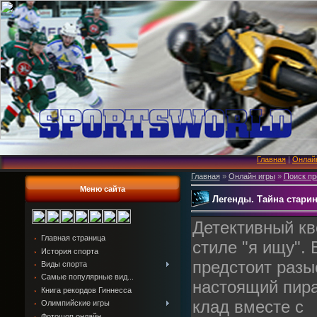
Главная
|
Онлай
Главная
»
Онлайн игры
»
Поиск пр
Меню сайта
Легенды. Тайна старин
Детективный кв
Главная страница
стиле "я ищу".
История спорта
предстоит разы
Виды спорта
Самые популярные вид...
настоящий пира
Книга рекордов Гиннесса
клад вместе с
Олимпийские игры
Фотошоп онлайн