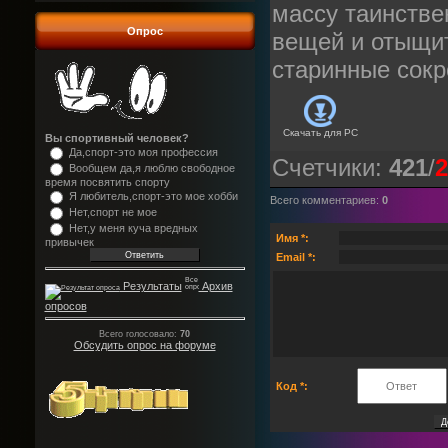
массу таинств
Опрос
вещей и отыщи
старинные сок
Скачать для
PC
Вы спортивный человек?
Да,спорт-это моя профессия
Счетчики
:
421
/
2
Вообщем да,я люблю свободное
время посвятить спорту
Я любитель,спорт-это мое хобби
Всего комментариев
:
0
Нет,спорт не мое
Нет,у меня куча вредных
Имя *:
привычек
Email *:
Результаты
Архив
опросов
Всего голосовало:
70
Обсудить опрос на форуме
Код *: