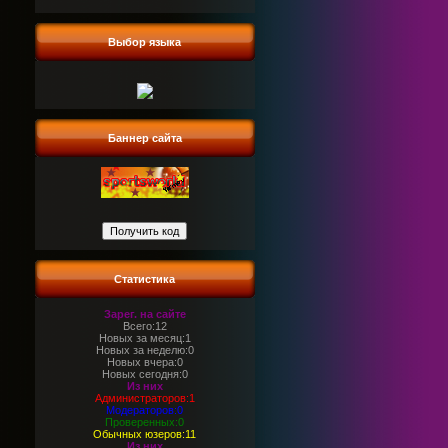
Выбор языка
Баннер сайта
Статистика
Зарег. на сайте
Всего:12
Новых за месяц:1
Новых за неделю:0
Новых вчера:0
Новых сегодня:0
Из них
Администраторов:1
Модераторов:0
Проверенных:0
Обычных юзеров:11
Из них