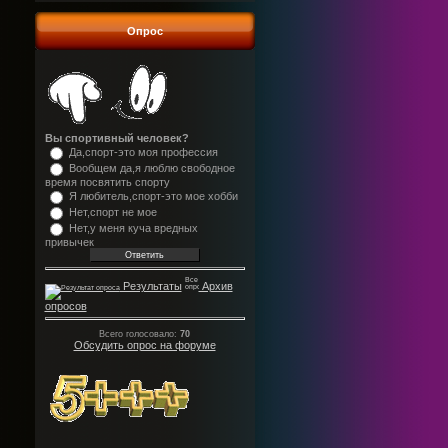
Опрос
Вы спортивный человек?
Да,спорт-это моя профессия
Вообщем да,я люблю свободное
время посвятить спорту
Я любитель,спорт-это мое хобби
Нет,спорт не мое
Нет,у меня куча вредных
привычек
Результаты
Архив
опросов
Всего голосовало:
70
Обсудить опрос на форуме