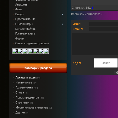
Анекдоты
Счетчики
:
351
/
8
Фото
Всего комментариев
:
0
Видео
Программа ТВ
Онлайн игры
Имя *:
Каталог сайтов
Email *:
Гостевая книга
Форум
Связь с администрацией
Код *:
Категории раздела
Аркады и экшн
[86]
Настольные
[14]
Головоломки
[64]
Слова
[5]
Поиск предметов
[23]
Стратегии
[7]
Многопользовательские
[9]
Другие
[5]