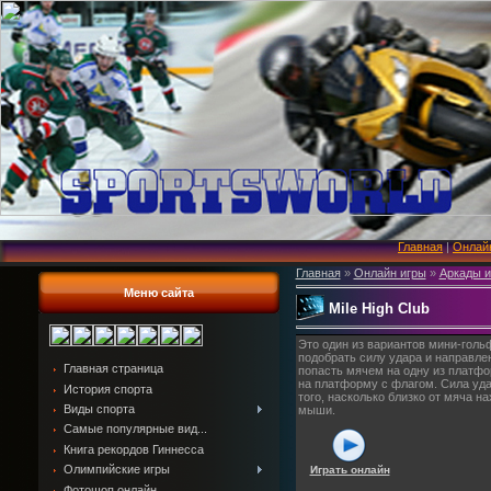
Главная
|
Онлай
Главная
»
Онлайн игры
»
Аркады и
Меню сайта
Mile High Club
Это один из вариантов мини-голь
подобрать силу удара и направле
Главная страница
попасть мячем на одну из платфо
на платформу с флагом. Сила уда
История спорта
того, насколько близко от мяча н
Виды спорта
мыши.
Самые популярные вид...
Книга рекордов Гиннесса
Олимпийские игры
Играть онлайн
Фотошоп онлайн