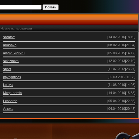
Новые пользователи
saratoff
[14.02.2016|18:19]
milashka
[08.02.2016|21:34]
magic_workru
[05.08.2015|14:17]
selezneva
[12.02.2013|22:10]
sport
[11.07.2012|23:27]
paytightihos
[02.03.2012|11:58]
Ko1ya
[11.06.2010|14:08]
Mega-admin
[14.04.2010|15:38]
Leonardo
[05.04.2010|22:56]
Алюха
[04.04.2010|20:43]