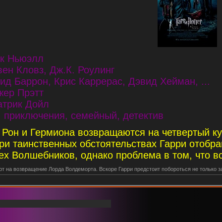
к Ньюэлл
ен Кловз, Дж.К. Роулинг
д Баррон, Крис Каррерас, Дэвид Хейман, ...
жер Прэтт
атрик Дойл
, приключения, семейный, детектив
, Рон и Гермиона возвращаются на четвертый к
ри таинственных обстоятельствах Гарри отобра
х Волшебников, однако проблема в том, что вс
ют на возвращение Лорда Волдеморта. Вскоре Гарри предстоит побороться не только за