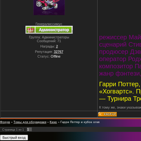
Генералиссимус
режиссер Май
Группа: Администраторы
Сообщений:
71
сценарий Стив
Награды:
2
продюсер Дэви
Репутация:
32767
Статус:
Offline
оператор Род
композитор П
жанр фэнтези
Гарри Поттер
«Хогвартс». П
— Турнира Тре
К тому же, знаки указыва
Форум
»
Темы для обсуждения
»
Кино
»
Гарри Поттер и кубок огня
1
Страница
1
из
1