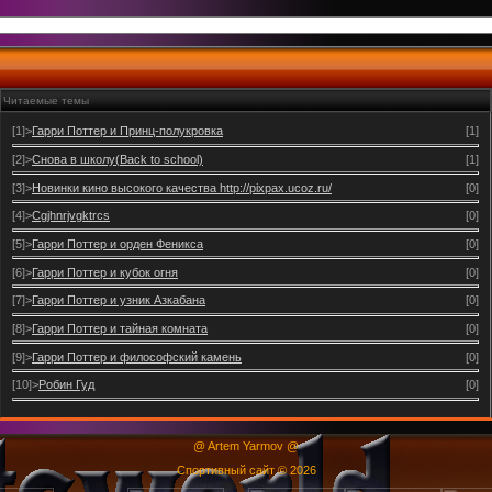
Читаемые темы
[1]>
Гарри Поттер и Принц-полукровка
[1]
[2]>
Снова в школу(Back to school)
[1]
[3]>
Новинки кино высокого качества http://pixpax.ucoz.ru/
[0]
[4]>
Cgjhnrjvgktrcs
[0]
[5]>
Гарри Поттер и орден Феникса
[0]
[6]>
Гарри Поттер и кубок огня
[0]
[7]>
Гарри Поттер и узник Азкабана
[0]
[8]>
Гарри Поттер и тайная комната
[0]
[9]>
Гарри Поттер и философский камень
[0]
[10]>
Робин Гуд
[0]
@ Artem Yarmov @
Спортивный сайт © 2026