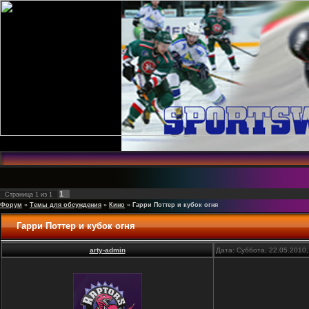
1
Страница
1
из
1
Форум
»
Темы для обсуждения
»
Кино
»
Гарри Поттер и кубок огня
Гарри Поттер и кубок огня
arty-admin
Дата: Суббота, 22.05.2010