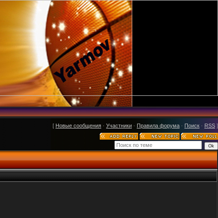
[
Новые сообщения
·
Участники
·
Правила форума
·
Поиск
·
RSS
]