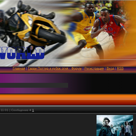
Главная
|
Гарри Поттер и кубок огня - Форум
|
Регистрация
|
Вход
|
RSS
, 11:01 | Сообщение #
1