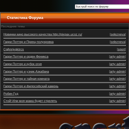
Статистика Форума
Последние темы
Новинки кино высокого качества http://pixpax.ucoz.ru/
[
selezneva
]
Гарри Поттер и Принц-полукровка
[
selezneva
]
Cgjhnrjvgktrcs
[
sport
]
Гарри Поттер и орден Феникса
[
arty-admin
]
Гарри Поттер и кубок огня
[
arty-admin
]
Гарри Поттер и узник Азкабана
[
arty-admin
]
Гарри Поттер и тайная комната
[
arty-admin
]
Гарри Поттер и философский камень
[
arty-admin
]
Робин Гуд
[
arty-admin
]
Стой! Или моя мама будет стрелять
[
arty-admin
]