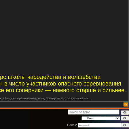
урс школы чародейства и волшебства
н в число участников опасного соревнования
е его соперники — намного старше и сильнее.
 победу в соревновании, но и, прежде всего, за свою жизнь…
Поиск: