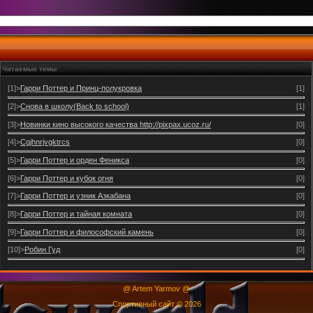
Читаемые темы
[1]>
Гарри Поттер и Принц-полукровка
[1]
[2]>
Снова в школу(Back to school)
[1]
[3]>
Новинки кино высокого качества http://pixpax.ucoz.ru/
[0]
[4]>
Cgjhnrjvgktrcs
[0]
[5]>
Гарри Поттер и орден Феникса
[0]
[6]>
Гарри Поттер и кубок огня
[0]
[7]>
Гарри Поттер и узник Азкабана
[0]
[8]>
Гарри Поттер и тайная комната
[0]
[9]>
Гарри Поттер и философский камень
[0]
[10]>
Робин Гуд
[0]
@ Artem Yarmov @
Спортивный сайт © 2026