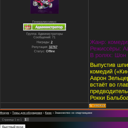
Генералиссимус
Группа: Администраторы
Сообщений:
71
Жанр: комеди
Награды:
2
Репутация:
32767
Режиссёры: А
Статус:
Offline
В ролях: Шон 
Выпустив шпи
комедий («Кин
Аарон Зельце
встаёт во гла
предводительс
Рокки Бальбо
Форум
»
Темы для обсуждения
»
Кино
»
Знакомство со спартанцами
1
Страница
1
из
1