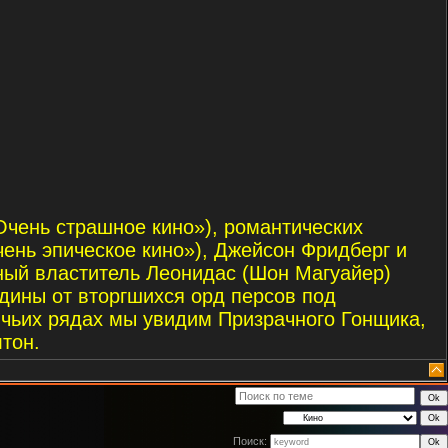
чень страшное кино»), романтических
ень эпическое кино»), Джейсон Фридберг и
ный властитель Леонидас (Шон Магуайер)
одины от вторгшихся орд персов под
 чьих рядах мы увидим Призрачного Гонщика,
тон.
Поиск: