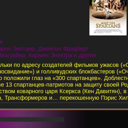
я
арон Зелтцер, Джейсон Фридберг
Магуайер, Кармен Электра и другие
льки по адресу создателей фильмов ужасов («О
освидание») и голливудских блокбастеров («Оч
р положили глаз на «300 спартанцев». Доблест
ве 13 спартанцев-патриотов на защиту своей Р
твом коварного царя Ксеркса (Кен Давитян), в
а, Трансформеров и… перекошенную Пэрис Хил