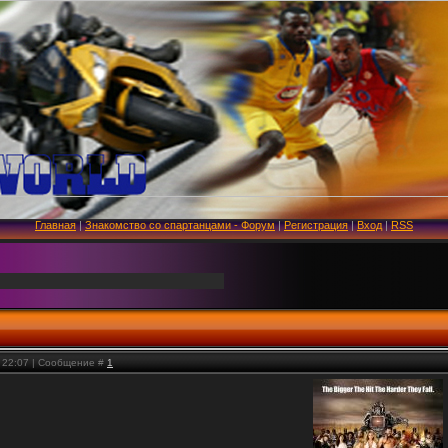
Главная
|
Знакомство со спартанцами - Форум
|
Регистрация
|
Вход
|
RSS
, 22:07 | Сообщение #
1