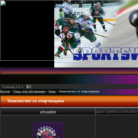
1
Страница
1
из
1
Форум
»
Темы для обсуждения
»
Кино
»
Знакомство со спартанцами
Знакомство со спартанцами
arty-admin
Дата: Суббота, 17.04.2010