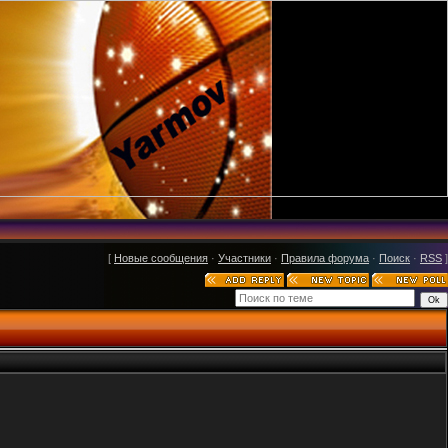
[
Новые сообщения
·
Участники
·
Правила форума
·
Поиск
·
RSS
]