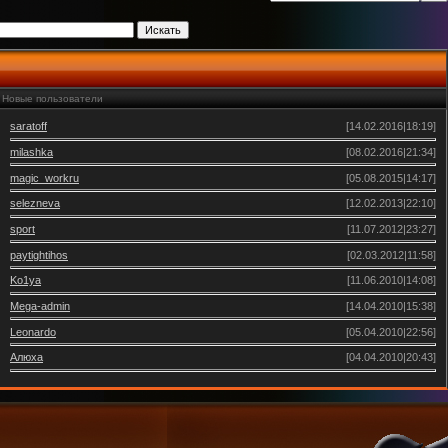
Новые пользователи
saratoff
[14.02.2016|18:19]
milashka
[08.02.2016|21:34]
magic_workru
[05.08.2015|14:17]
selezneva
[12.02.2013|22:10]
sport
[11.07.2012|23:27]
paytightihos
[02.03.2012|11:58]
Ko1ya
[11.06.2010|14:08]
Mega-admin
[14.04.2010|15:38]
Leonardo
[05.04.2010|22:56]
Алюха
[04.04.2010|20:43]