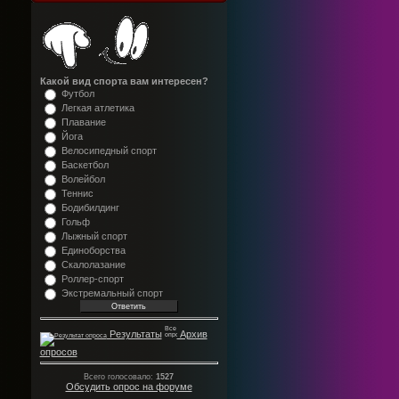
Какой вид спорта вам интересен?
Футбол
Легкая атлетика
Плавание
Йога
Велосипедный спорт
Баскетбол
Волейбол
Теннис
Бодибилдинг
Гольф
Лыжный спорт
Единоборства
Скалолазание
Роллер-спорт
Экстремальный спорт
Результаты
Архив
опросов
Всего голосовало:
1527
Обсудить опрос на форуме