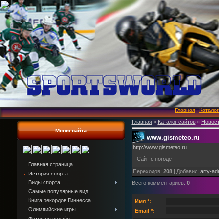
Главная
|
Каталог
Главная
»
Каталог сайтов
»
Новост
Меню сайта
www.gismeteo.ru
http://www.gismeteo.ru
Сайт о погоде
Главная страница
Переходов
:
208
|
Добавил
:
arty-ad
История спорта
Виды спорта
Всего комментариев
:
0
Самые популярные вид...
Книга рекордов Гиннесса
Имя *:
Олимпийские игры
Email *:
Фотошоп онлайн