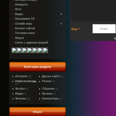
Анекдоты
Фото
Видео
Программа ТВ
Онлайн игры
Каталог сайтов
Код *:
Гостевая книга
Форум
Связь с администрацией
Категории раздела
Интернет
Друзья сайта
[8]
[1]
Новости,погода...
Разное
[2]
[2]
Футбол
Общение
[3]
[3]
Видео
Музыка
[1]
[1]
Фильмы
Компьютеры
[3]
[1]
Опрос