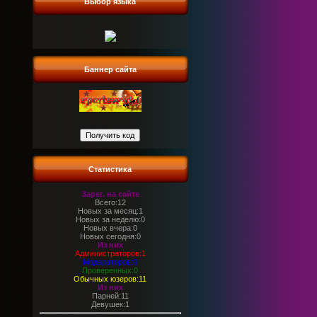
Выбор языка
Баннер сайта
Статистика
Зарег. на сайте
Всего:12
Новых за месяц:1
Новых за неделю:0
Новых вчера:0
Новых сегодня:0
Из них
Администраторов:1
Модераторов:0
Проверенных:0
Обычных юзеров:11
Из них
Парней:11
Девушек:1