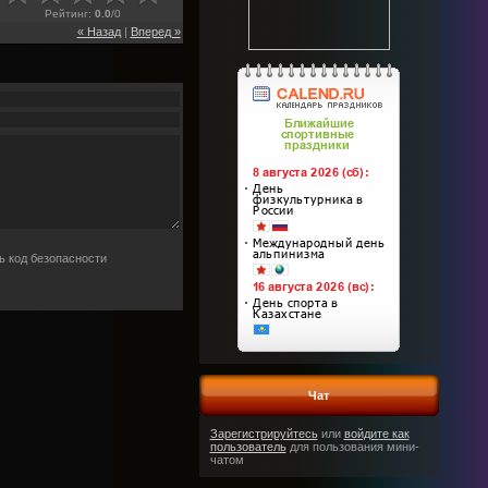
Рейтинг
:
0.0
/
0
« Назад
|
Вперед »
Чат
Зарегистрируйтесь
или
войдите как
пользователь
для пользования мини-
чатом