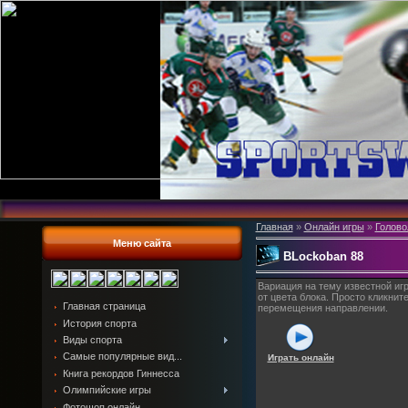
Главная
»
Онлайн игры
»
Голово
Меню сайта
BLockoban 88
Вариация на тему известной игр
от цвета блока. Просто кликнит
Главная страница
перемещения направлении.
История спорта
Виды спорта
Самые популярные вид...
Играть онлайн
Книга рекордов Гиннесса
Олимпийские игры
Фотошоп онлайн