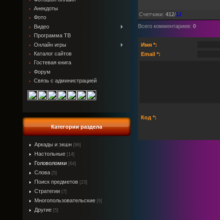
Анекдоты
Счетчики
:
412
/
12
Фото
Всего комментариев
:
0
Видео
Программа ТВ
Онлайн игры
Имя *:
Каталог сайтов
Email *:
Гостевая книга
Форум
Связь с администрацией
Код *:
Категории раздела
Аркады и экшн
[86]
Настольные
[14]
Головоломки
[64]
Слова
[5]
Поиск предметов
[23]
Стратегии
[7]
Многопользовательские
[9]
Другие
[5]