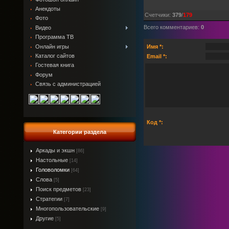
Анекдоты
Счетчики
:
379
/
179
Фото
Всего комментариев
:
0
Видео
Программа ТВ
Онлайн игры
Имя *:
Каталог сайтов
Email *:
Гостевая книга
Форум
Связь с администрацией
Код *:
Категории раздела
Аркады и экшн
[86]
Настольные
[14]
Головоломки
[64]
Слова
[5]
Поиск предметов
[23]
Стратегии
[7]
Многопользовательские
[9]
Другие
[5]