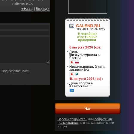
Рейтинг
:
0.0
/
0
« Назад
|
Вперед »
Чат
Зарегистрируйтесь
или
войдите как
пользователь
для пользования мини-
чатом