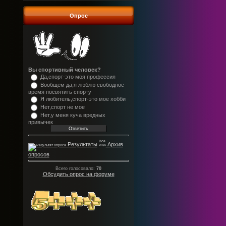
Опрос
Вы спортивный человек?
Да,спорт-это моя профессия
Вообщем да,я люблю свободное
время посвятить спорту
Я любитель,спорт-это мое хобби
Нет,спорт не мое
Нет,у меня куча вредных
привычек
Результаты
Архив
опросов
Всего голосовало:
70
Обсудить опрос на форуме