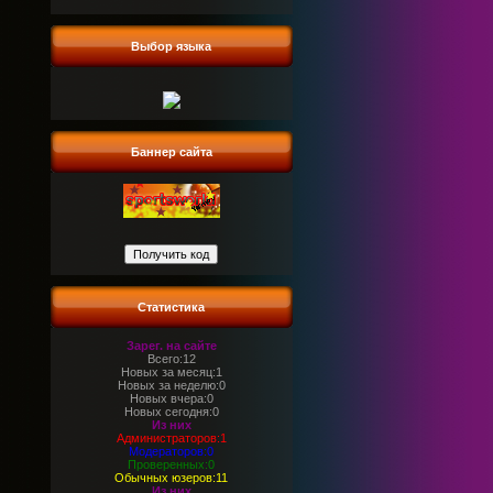
Выбор языка
Баннер сайта
Статистика
Зарег. на сайте
Всего:12
Новых за месяц:1
Новых за неделю:0
Новых вчера:0
Новых сегодня:0
Из них
Администраторов:1
Модераторов:0
Проверенных:0
Обычных юзеров:11
Из них