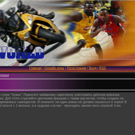
Главная
|
Онлайн игры
|
Регистрация
|
Вход
|
RSS
ломки
 стиле "Зумы". Помогите забавному хамелеону уничтожить цепочки алмазов,
рку. Для этого стреляйте цветными фишкам с таким расчетом, чтобы создать на
одинаковых самоцветов. И помните: ни один алмаз не должен оказаться в норке! В
таться с 1 жизнью, а в худшем случае - проходить заново весь игровой этап.