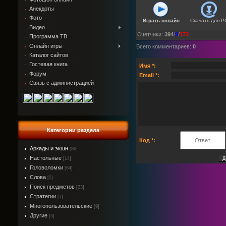
Анекдоты
Фото
Играть онлайн
Скачать для
P
Видео
Счетчики
:
394
/
9
/
172
Программа ТВ
Онлайн игры
Всего комментариев
:
0
Каталог сайтов
Гостевая книга
Имя *:
Форум
Email *:
Связь с администрацией
Категории раздела
Код *:
Аркады и экшн
[86]
Настольные
[14]
Головоломки
[64]
Слова
[5]
Поиск предметов
[23]
Стратегии
[7]
Многопользовательские
[9]
Другие
[5]