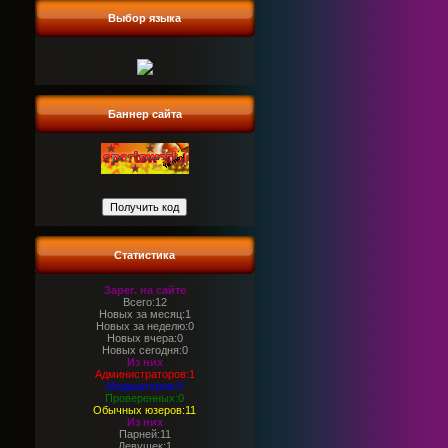
Выбор языка
Баннер сайта
Статистика
Зарег. на сайте
Всего:12
Новых за месяц:1
Новых за неделю:0
Новых вчера:0
Новых сегодня:0
Из них
Администраторов:1
Модераторов:0
Проверенных:0
Обычных юзеров:11
Из них
Парней:11
Девушек:1