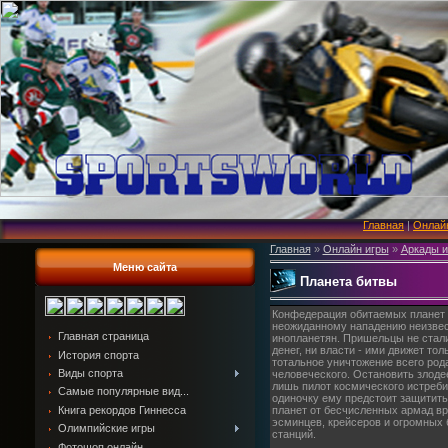
Главная
|
Онлай
Главная
»
Онлайн игры
»
Аркады и
Меню сайта
Планета битвы
Конфедерация обитаемых планет 
неожиданному нападению неизве
Главная страница
инопланетян. Пришельцы не стали
денег, ни власти - ими движет тол
История спорта
тотальное уничтожение всего род
Виды спорта
человеческого. Остановить злоде
лишь пилот космического истреби
Самые популярные вид...
одиночку ему предстоит защитит
Книга рекордов Гиннесса
планет от бесчисленных армад в
эсминцев, крейсеров и огромных
Олимпийские игры
станций.
Фотошоп онлайн