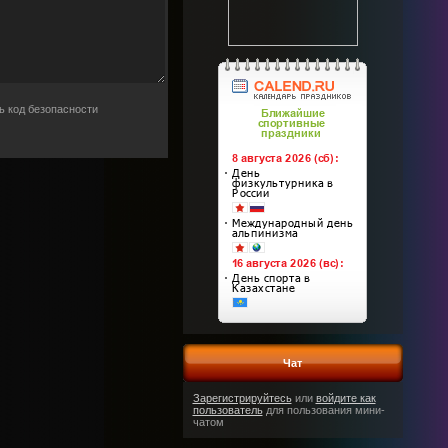
Чат
Зарегистрируйтесь
или
войдите как
пользователь
для пользования мини-
чатом