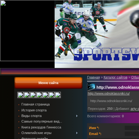
Главная
»
Каталог сайтов
»
Общ
Меню сайта
http://www.odnoklassn
http://www.odnoklassniki.ru/
http://www.odnoklassniki.ru/
Главная страница
Переходов
:
250
|
Добавил
:
arty-
История спорта
Виды спорта
Всего комментариев
:
0
Самые популярные вид...
Книга рекордов Гиннесса
Имя *:
Олимпийские игры
Email *:
Фотошоп онлайн