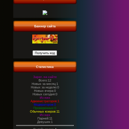
Баннер сайта
Статистика
Зарег. на сайте
Всего:12
Новых за месяц:1
Новых за неделю:0
Новых вчера:0
Новых сегодня:0
Из них
Администраторов:1
Модераторов:0
Проверенных:0
Обычных юзеров:11
Из них
Парней:11
Девушек:1