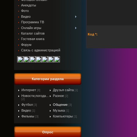
Анекдоты
Фото
Видео
Программа ТВ
Онлайн игры
Каталог сайтов
Код *:
Гостевая книга
Форум
Связь с администрацией
Категории раздела
Интернет
Друзья сайта
[8]
[1]
Новости,погода...
Разное
[2]
[2]
Футбол
Общение
[3]
[3]
Видео
Музыка
[1]
[1]
Фильмы
Компьютеры
[3]
[1]
Опрос