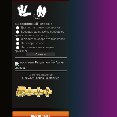
Вы спортивный человек?
Да,спорт-это моя профессия
Вообщем да,я люблю свободное
время посвятить спорту
Я любитель,спорт-это мое хобби
Нет,спорт не мое
Нет,у меня куча вредных
привычек
Результаты
Архив
опросов
Всего голосовало:
70
Обсудить опрос на форуме
Выбор языка