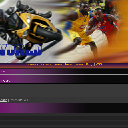
Главная
|
Каталог сайтов
|
Регистрация
|
Вход
|
RSS
ение
iki.ru/
admin
|
Рейтинг
:
5.0
/
1